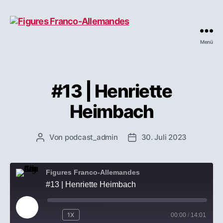
Menü
Figures
Franco-
Allemandes
#13 | Henriette
Heimbach
Von
podcast_admin
30. Juli 2023
Beitragsautor
Veröffentlichungsdatum
Figures Franco-Allemandes
#13 | Henriette Heimbach
PLAY
1X
00:00
/
14:01
EPISODE