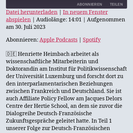
ABONNIEREN
TEILEN
Datei herunterladen
|
In neuem Fenster
abspielen
|
Audiolänge: 14:01
|
Aufgenommen
TEILEN
Apple Podcasts
Spotify
am 30. Juli 2023
RSS FEED
LINK
Abonnieren:
Apple Podcasts
|
Spotify
EMBED
🇩🇪 Henriette Heimbach arbeitet als
wissenschaftliche Mitarbeiterin und
Doktorandin am Institut für Politikwissenschaft
der Universität Luxemburg und forscht dort zu
den interparlamentarischen Beziehungen
zwischen Frankreich und Deutschland. Sie ist
auch Affiliate Policy Fellow am Jacques Delors
Centre der Hertie School, an dem sie zuvor die
Dialogreihe Deutsch-Französische
Zukunftsgespräche geleitet hatte. In Teil 1
unserer Folge zur Deutsch-Französischen